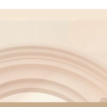
Laman utama
kedai
Hubungi kami
Krim pewarna rambut
Kosmetik
Penjagaan kulit