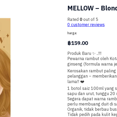
MELLOW – Blon
Rated
0
out of 5
0
customer reviews
harga:
฿
159.00
Produk Baru ✨ ..!!!
Pewarna rambut oleh Kota
ginseng (formula warna je
Kerosakan rambut paling 
pelanggan – memberikan h
lama!! ❤️
1 botol saiz 100ml yang s
sapu dan urut, tunggu 20 
Segera dapat warna rambut
perlu membuang duit di s
Organik, tidak berbau bu
Tidak pedih pada kulit k