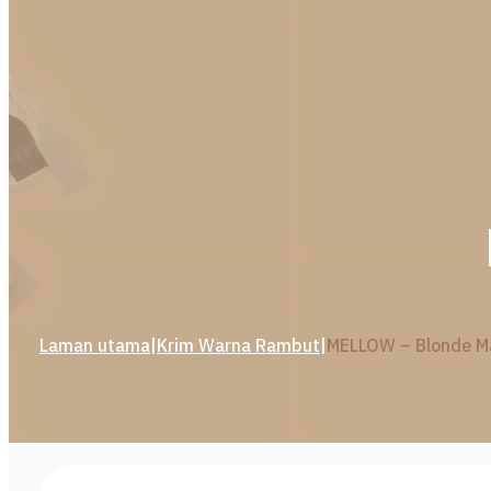
Laman utama
|
Krim Warna Rambut
|
MELLOW – Blonde M