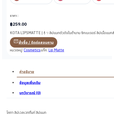
ราคา :
฿
259.00
KOTA LIPSMATTE |💄✨ลิปแมทตัวดังในตำนาน ซิกเนเจอร์ ลิปเนื้อแมทสัมผัส
สั่งซื้อ / ติดต่อสอบถาม
หมวดหมู่:
Cosmetics
แท็ก:
Lip Matte
คำอธิบาย
ข้อมูลเพิ่มเติม
บทวิจารณ์ (0)
โคทา ลิปเวลเวททิ้นท์ ลิปแมท