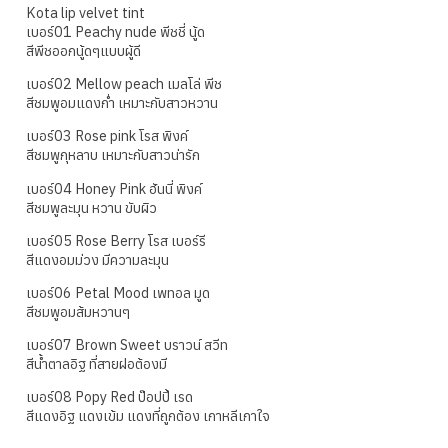
Kota lip velvet tint
เบอร์01 Peachy nude พีชชี่ นู้ด
สีพีชออกนู้ดๆแบบผู้ดี
เบอร์02 Mellow peach เมลโล่ พีช
สีชมพูอมแดงก่ำ เหมาะกับสาวหวาน
เบอร์03 Rose pink โรส พิงค์
สีชมพูกุหลาบ เหมาะกับสาวน่ารัก
เบอร์04 Honey Pink ฮันนี่ พิงค์
สีชมพูละมุน หวาน ขับผิว
เบอร์05 Rose Berry โรส เบอร์รี
สีแดงอมม่วง มีความละมุน
เบอร์06 Petal Mood เพทอล มูด
สีชมพูอมส้มหวานๆ
เบอร์07 Brown Sweet บราวน์ สวีท
สีน้ำตาลอิฐ ที่สายฝอต้องมี
เบอร์08 Popy Red ป๊อปปี้ เรด
สีแดงอิฐ แดงเข้ม แดงที่ถูกต้อง เกาหลีเกาใจ