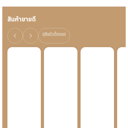
สินค้าขายดี
ดูสินค้าทั้งหมด
Hair Color
Hair Color
Hair 
Cream
Cream
Cream
REVEN –
SUNRISE
CHER
NATURAL
–
–
BLACK
ORANGE
CHER
RED
฿
159.00
฿
159.00
฿
159